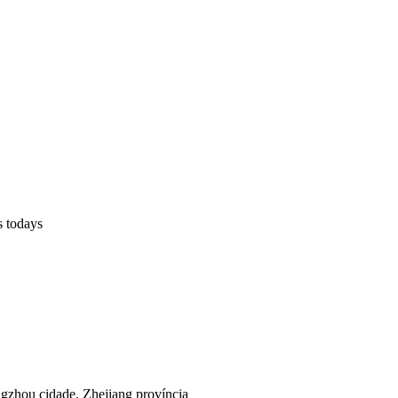
s todays
ngzhou cidade, Zhejiang província