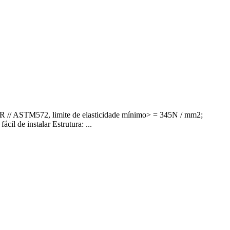
5JR // ASTM572, limite de elasticidade mínimo> = 345N / mm2;
il de instalar Estrutura: ...